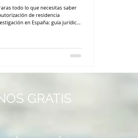
ón en España: guía
raras todo lo que necesitas saber
ta para
Autorización de residencia
estigación en España: guía jurídica
internacionales
es internacionales
NOS GRATIS