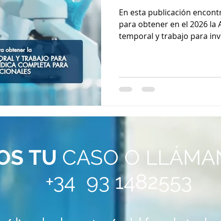
para investigaci
En esta publicación encont
jurídica comple
para obtener en el 2026 la 
temporal y trabajo para inv
investigadores 
completa para investigador
OS
TU
CASO O LLÁMA
+34 93 1482553