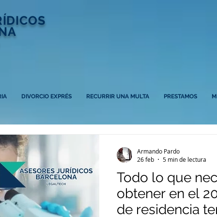
RÍDICOS
NA
IA
DIVORCIO EXPRÉS
RECURRIR UNA MULTA
PRESTAMOS
M
Armando Pardo
26 feb
5 min de lectura
Todo lo que nec
obtener en el 2
de residencia te