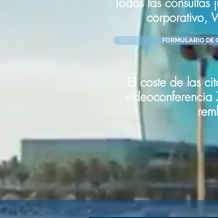
Todas las consultas 
corporativo,
FORMULARIO DE 
El coste de las ci
videoconferencia 
remb