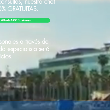
onsultas, nuestro chat
% GRATUITAS.
WhatsAPP Business
rsonales a través de
 especialista será
cios.