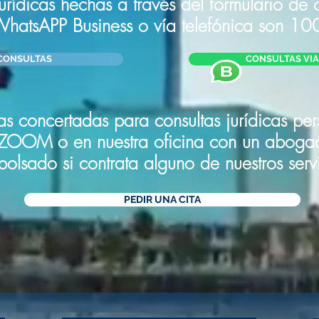
jurídicas hechas a través del formulario de c
 WhatsAPP Business o
vía
telefónica
son 100
CONSULTAS
CONSULTAS VIA 
tas concertadas para consultas jurídicas pe
ZOOM o en nuestra oficina con un abogado
olsado si contrata alguno de nuestros servi
PEDIR UNA CITA