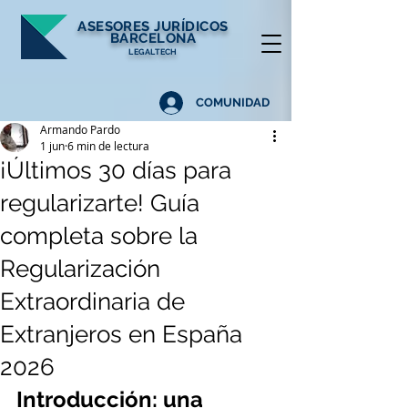
ASESORES
JURÍDICOS
BARCELONA
LEGALTECH
COMUNIDAD
Armando Pardo
1 jun
6 min de lectura
¡Últimos 30 días para
regularizarte! Guía
completa sobre la
Regularización
Extraordinaria de
Extranjeros en España
2026
Introducción: una 