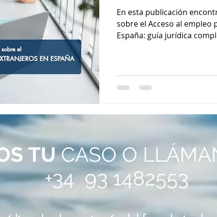
completa 2026
En esta publicación encont
sobre el Acceso al empleo 
España: guía jurídica comp
OS
TU
CASO O LLÁMA
+34 93 1482553