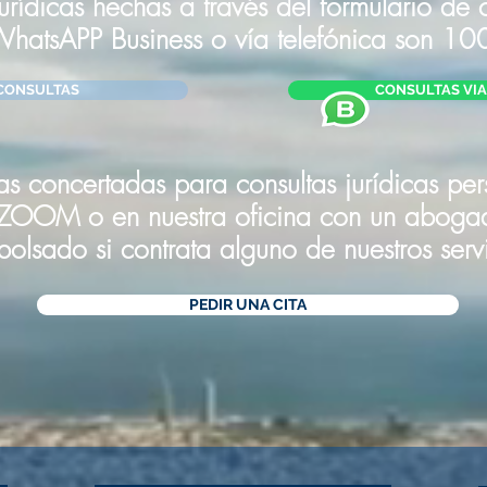
jurídicas hechas a través del formulario de c
 WhatsAPP Business o
vía
telefónica
son 100
CONSULTAS
CONSULTAS VIA 
tas concertadas para consultas jurídicas pe
ZOOM o en nuestra oficina con un abogado
olsado si contrata alguno de nuestros servi
PEDIR UNA CITA