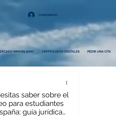
COMUNIDAD
ERCADO INMOBILIARIO
CERTIFICADOS DIGITALES
PEDIR UNA CITA
esitas saber sobre el
o para estudiantes
spaña: guía jurídica