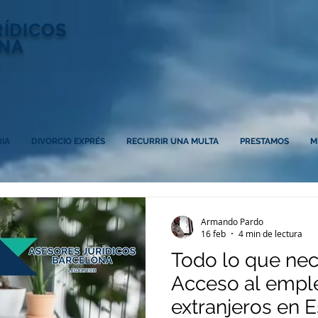
RÍDICOS
NA
IA
DIVORCIO EXPRÉS
RECURRIR UNA MULTA
PRESTAMOS
M
Armando Pardo
16 feb
4 min de lectura
Todo lo que nec
Acceso al emple
extranjeros en E