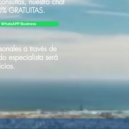
onsultas, nuestro chat
% GRATUITAS.
WhatsAPP Business
rsonales a través de
 especialista será
cios.