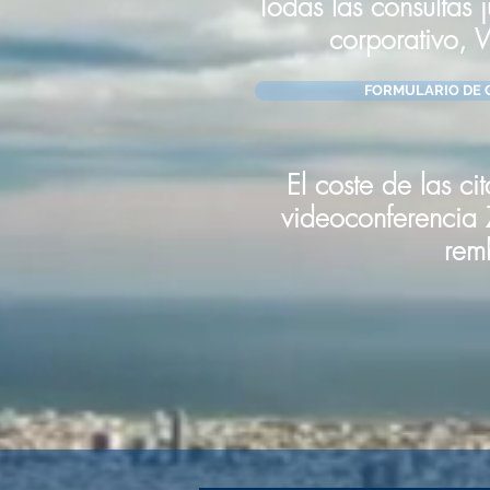
Todas las consultas 
corporativo,
FORMULARIO DE 
El coste de las ci
videoconferencia 
remb