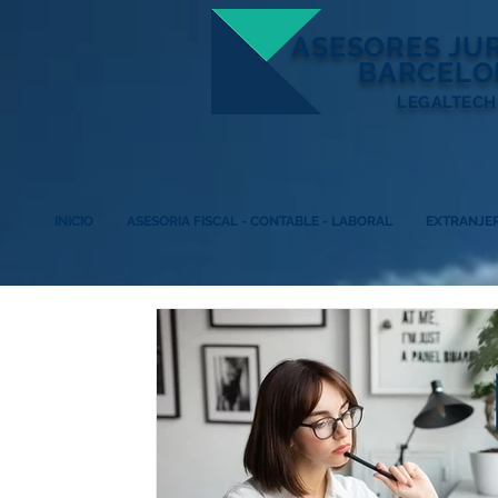
ASESORES
JU
BARCELO
LEGALTECH
INICIO
ASESORIA FISCAL - CONTABLE - LABORAL
EXTRANJER