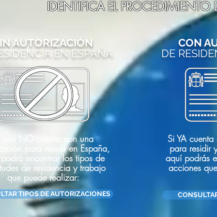
IDENTIFICA EL PROCEDIMIENTO
IN AUTORIZACIÓN
CON A
ESIDENCIA EN ESPAÑA
DE RESIDE
i aun NO cuenta con una
Si YA cuenta
zación para residir en España,
para residir 
 podrá encontrar los tipos de
aquí podrás en
itudes de residencia y trabajo
acciones que
que puede realizar:
LTAR TIPOS DE AUTORIZACIONES
CONSULTAR