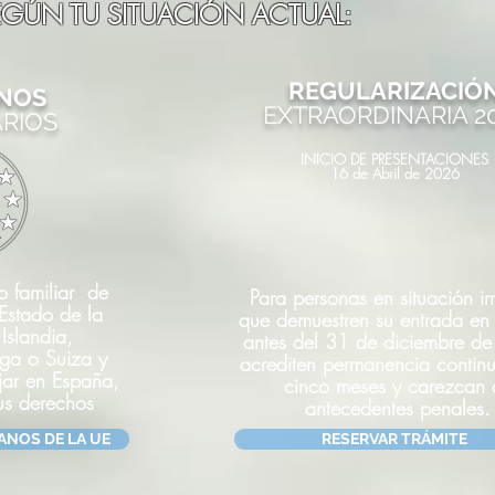
SEGÚN TU SITUACIÓN ACTUAL:
REGULARIZACIÓ
NOS
EXTRAORDINARIA 2
RIOS
INICIO DE PRESENTACIONES
16 de Abril de 2026
o familiar de
Para personas en situación ir
Estado de la
que demuestren su entrada en
Islandia,
antes del 31 de diciembre d
ega o Suiza y
acrediten permanencia contin
ajar en España,
cinco meses y carezcan 
us derechos
antecedentes penales.
ANOS DE LA UE
RESERVAR TRÁMITE