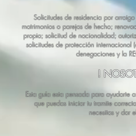
Solicitudes de residencia por arraigo 
matrimonios o parejas de hecho; renova
propia; solicitud de nacionalidad; autor
solicitudes de protección internacional 
denegaciones y la
! NOSO
Esta guía esta pensada para ayudarte a
que puedas iniciar tu tramite correcta
necesitas y dar 