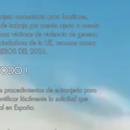
arjeta comunitaria para familiares,
de trabajo por cuenta ajena o cuenta
 para víctimas de violencia de genero;
e ciudadano de la UE, recursos contra
JEROS DEL 2026.
ODO !
s procedimientos de extranjería para
tificar fácilmente la solicitud que
al en Españ
a.