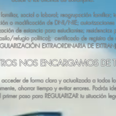
familiar, social o laboral; reagrupación familiar; t
ción o modificación de DNI/NIE; autorizaciones 
ización de estancia para estudiantes; residencias
(asilo/refugio político); certificado de registro d
 REGULARIZACIÓN EXTRAORDINARIA DE EXTRAN
TROS NOS ENCARGAMOS DE T
 acceder de forma clara y actualizada a todos lo
mente, ahorrar tiempo y evitar errores. Podrás iden
el primer paso para REGULARIZAR tu situación leg