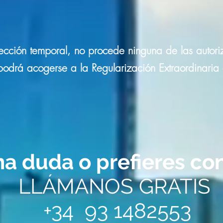
rotección temporal, no procede ninguna de las autor
 podrá acogerse a la Regularización Extraordinaria
na duda o prefieres co
LLÁMANOS GRATIS
+34 93 1482553