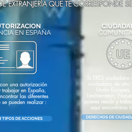
 DE EXTRANJERÍA QUE TE CORRESPONDE 
UTORIZACION
CIUDADA
NCIA EN ESPAÑA
COMUNITA
Si ERES ciudadano 
ciudadano de otro 
 con una autorización
Unión Europea, 
y trabajar en España,
Liechtenstein, Noru
contrar las diferentes
quieres residir y trab
 se pueden realizar :
aquí encontraras t
DERECHOS DE CIUDAD
 TIPOS DE ACCIONES