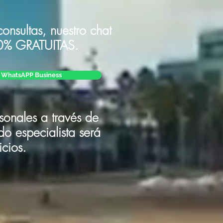
consultas, nuestro chat
0% GRATUITAS.
WhatsAPP Business
rsonales a través de
o especialista será
icios.