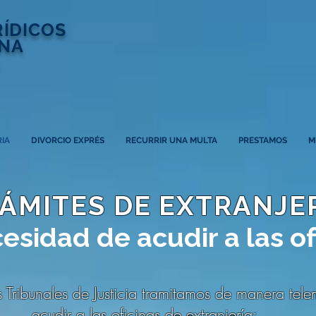
RÍDICOS
NA
IA
DIVORCIO EXPRÉS
RECURRIR UNA MULTA
PRESTAMOS
M
ÁMITES DE EXTRANJE
cesidad de acudir a las o
 Tribunales de Justicia tramitamos de manera tele
acudir a las oficinas de extranjería: