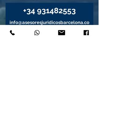
+34 931482553
info@asesoresjuridicosbarcelona.co
m
BUSCANOS EN REDES SOCIALES
¿Quieres agendar una visita
personal con uno de nuestros
asesores en nuestras oficinas?
RESERVAR UNA CITA
TRABAJA CON NOSOTROS
COMPLETA NUESTRO FORMULARIO