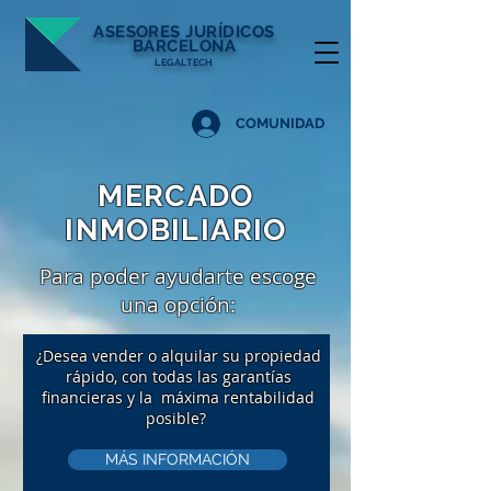
ASESORES
JURÍDICOS
BARCELONA
LEGALTECH
COMUNIDAD
MERCADO
INMOBILIARIO
Para poder ayudarte escoge
una opción:
¿Desea vender o alquilar su propiedad
rápido, con todas las garantías
financieras y la máxima rentabilidad
posible?
MÁS INFORMACIÓN