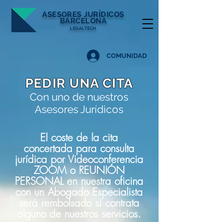
ASESORES
JURÍDICOS
BARCELONA
LEGALTECH
COMUNIDAD
PEDIR UNA CITA
Con uno de nuestros
Asesores Jurídicos
El coste de la cita
concertada para consulta
jurídica por Videoconferencia
ZOOM o REUNIÓN
PERSONAL en nuestra oficina
con un Abogado Especialista
será rembolsado si contrata
alguno de nuestros servicios.