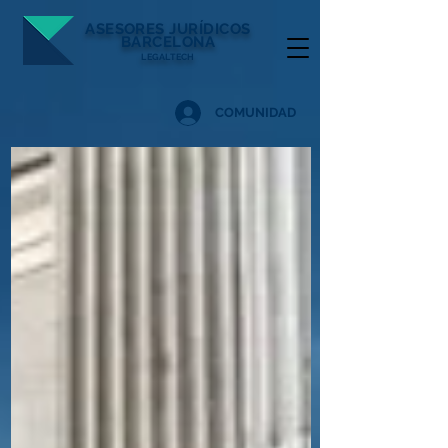
ASESORES
JURÍDICOS
BARCELONA
LEGALTECH
COMUNIDAD