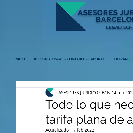
ASESORES
JU
BARCELO
LEGALTECH
INICIO
ASESORIA FISCAL - CONTABLE - LABORAL
EXTRANJER
ASESORES JURÍDICOS BCN
14 feb 202
Todo lo que nec
tarifa plana de
Actualizado:
17 feb 2022