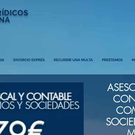
RÍDICOS
NA
IA
DIVORCIO EXPRÉS
RECURRIR UNA MULTA
PRESTAMOS
M
ASESO
CONT
COM
SOCIE
M