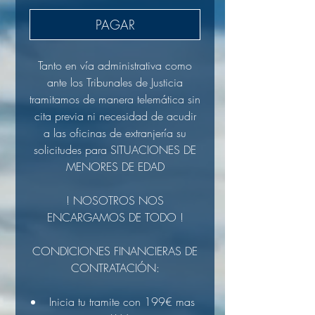
PAGAR
Tanto en vía administrativa como
ante los Tribunales de Justicia
tramitamos de manera telemática sin
cita previa ni necesidad de acudir
a las oficinas de extranjería su
solicitudes para SITUACIONES DE
MENORES DE EDAD
! NOSOTROS NOS
ENCARGAMOS DE TODO !
CONDICIONES FINANCIERAS DE
CONTRATACIÓN:
Inicia tu tramite con 199€ mas