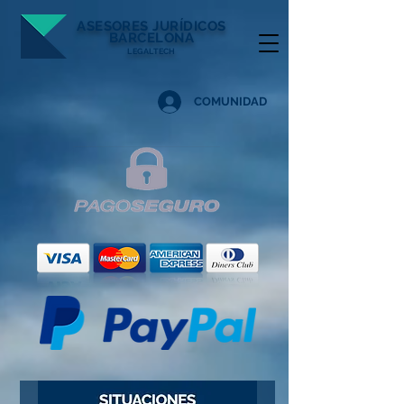
ASESORES
JURÍDICOS
BARCELONA
LEGALTECH
COMUNIDAD