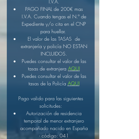
I.V.A.
PAGO FINAL de 200€ mas
I.V.A. Cuando tengas el N.º de
Expediente y/o cita en el CNP
para huellar.
El valor de las TASAS de
extranjería y policía NO ESTAN
INCLUIDOS.
Puedes consultar el valor de las
tasas de extranjera
AQUI
Puedes consultar el valor de las
tasas de la Policía
AQUI
Pago valido para las siguientes
solicitudes:
Autorización de residencia
temporal de menor extranjero
acompañado nacido en España
- código: 041