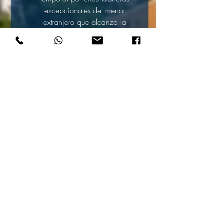
excepcionales del menor
extranjero que alcanza la
mayoría de edad - código: 048
Para ver lo requisitos y
documentación requerida haz click
en el código de la solicitud.
IMPORTANTE: Realiza este pago
solamente si tienes la
documentación completa.
+34 931482553
info@asesoresjuridicosbarcelona.co
m