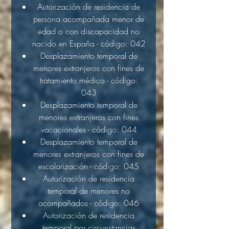
Autorización de residencia de
persona acompañada menor de
edad o con discapacidad no
nacido en España - código: 042
Desplazamiento temporal de
menores extranjeros con fines de
tratamiento médico - código:
043
Desplazamiento temporal de
menores extranjeros con fines
vacacionales - código: 044
Desplazamiento temporal de
menores extranjeros con fines de
escolarización - código: 045
Autorización de residencia
temporal de menores no
acompañados - código: 046
Autorización de residencia
temporal por circunstancias