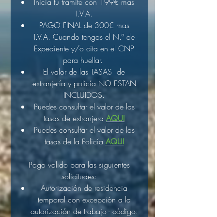
Inicia tu tramite con 199€ mas
I.V.A.
PAGO FINAL de 300€ mas
I.V.A. Cuando tengas el N.º de
Expediente y/o cita en el CNP
para huellar.
El valor de las TASAS de
extranjería y policía NO ESTAN
INCLUIDOS.
Puedes consultar el valor de las
tasas de extranjera
AQUI
Puedes consultar el valor de las
tasas de la Policía
AQUI
Pago valido para las siguientes
solicitudes:
Autorización de residencia
temporal con excepción a la
autorización de trabajo - código: