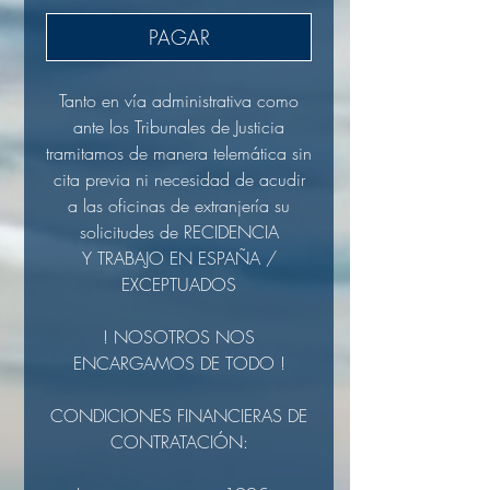
PAGAR
Tanto en vía administrativa como
ante los Tribunales de Justicia
tramitamos de manera telemática sin
cita previa ni necesidad de acudir
a las oficinas de extranjería su
solicitudes de RECIDENCIA
Y TRABAJO EN ESPAÑA /
EXCEPTUADOS
! NOSOTROS NOS
ENCARGAMOS DE TODO !
CONDICIONES FINANCIERAS DE
CONTRATACIÓN: