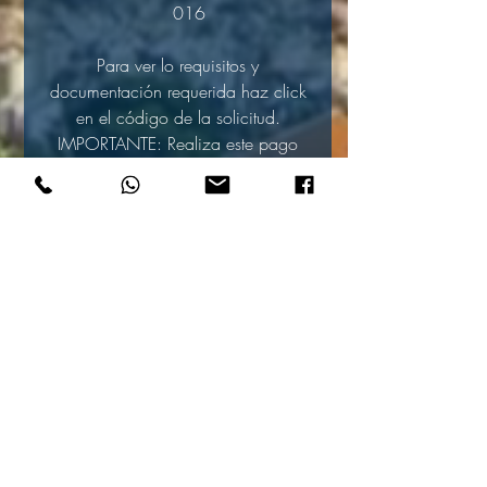
016
Para ver lo requisitos y
documentación requerida haz click
en el código de la solicitud.
IMPORTANTE: Realiza este pago
solamente si tienes la
documentación completa.
+34 931482553
info@asesoresjuridicosbarcelona.co
m
BUSCANOS EN REDES SOCIALES