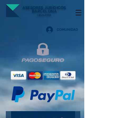
ASESORES
JURÍDICOS
BARCELONA
LEGALTECH
COMUNIDAD