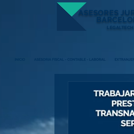
ASESORES
JU
BARCELO
LEGALTECH
INICIO
ASESORIA FISCAL - CONTABLE - LABORAL
EXTRANJER