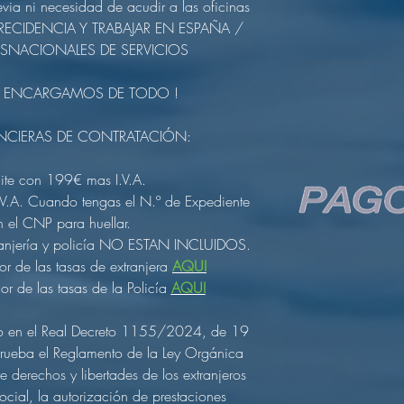
evia ni necesidad de acudir a las oficinas
 de RECIDENCIA Y TRABAJAR EN ESPAÑA /
SNACIONALES DE SERVICIOS
 ENCARGAMOS DE TODO !
NCIERAS DE CONTRATACIÓN:
amite con 199€ mas I.V.A.
.A. Cuando tengas el N.º de Expediente
n el CNP para huellar.
tranjería y policía NO ESTAN INCLUIDOS.
lor de las tasas de extranjera
AQUI
lor de las tasas de la Policía
AQUI
to en el Real Decreto 1155/2024, de 19
prueba el Reglamento de la Ley Orgánica
derechos y libertades de los extranjeros
ocial, la autorización de prestaciones