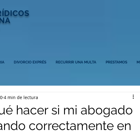
RÍDICOS
NA
IA
DIVORCIO EXPRÉS
RECURRIR UNA MULTA
PRESTAMOS
M
20
4 min de lectura
ué hacer si mi abogado
jando correctamente en