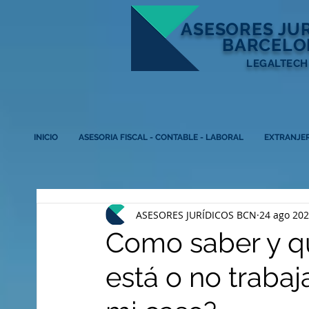
ASESORES
JU
BARCELO
LEGALTECH
INICIO
ASESORIA FISCAL - CONTABLE - LABORAL
EXTRANJER
ASESORES JURÍDICOS BCN
24 ago 20
Como saber y q
está o no traba