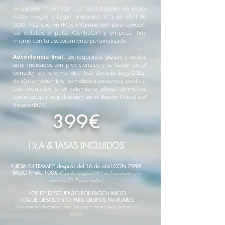
Si quieres maximizar tus posibilidades de éxito,
evitar riesgos y llegar preparado al 1 de abril de
2026, haz clic en (Más información) para conocer
los detalles o pulsa (Contratar) y empieza hoy
mismo con tu asesoramiento personalizado.
Advertencia final:
los requisitos, plazos y costes
aquí indicados son provisionales y se basan en el
borrador de reforma del Real Decreto 1155/2024,
de 19 de noviembre, sometido a audiencia pública.
Los requisitos y el calendario oficial definitivos
serán los que se publiquen en el Boletín Oficial del
Estado (BOE).
399€
I.V.A & TASAS INCLUIDOS
INICIA TU TRAMITE después del 16 de abril CON 299€
PAGO FINAL 100€
(Cuando tengas el N.º de Ex
pediente y/o
cita en el CNP para huellar)
10% DE DESCUENTO POR PAGO UNICO
10% DE DESCUENTO PARA GRUPOS FAMILIARES
para obtener descuentos antes de pagar debes pedir primero la
factura