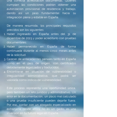
una correcta acreditación documental. Quienes
cumplan las condiciones podrán obtener una
autorización provisional de residencia y trabajo,
dando así un paso fundamental hacia su
integración plena y estable en España.
De manera resumida, los principales requisitos
previstos son los siguientes:
Haber ingresado en España antes del 31 de
diciembre de 2025 y poder acreditarlo con pruebas
documentales.
Haber permanecido en España de forma
continuada durante al menos cinco meses antes
de la solicitud.
Carecer de antecedentes penales tanto en España
como en el país de origen, con certificados
debidamente legalizados y traducidos.
Encontrarse en situación de vulnerabilidad o
irregularidad administrativa, que podrá ser
valorada como indicio de vulnerabilidad.
Este proceso representa una oportunidad única,
pero también un reto jurídico y administrativo. Un
error en la documentación, un plazo mal calculado
o una prueba insuficiente pueden dejarte fuera.
Por eso, contar con un abogado especializado en
extranjería desde ahora no es un gasto, es una
inversión en tu futuro legal en España.