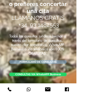
o prefieres concertar
una cita
LLÁMANOS GRATIS
+34
93 1482553
Todas las consultas jurídicas hechas a
través del formulario de consultas,
nuestro chat corporativo, WhatsAPP
Business o
vía
telefónica
son 100%
GRATUITAS.
FORMULARIO DE CONSULTAS
CONSULTAS VIA WhatsAPP Business
El coste de las citas concertadas para
consultas jurídicas personales a través
de videoconferencia ZOOM o en
nuestra oficina con un abogado
especialista será rembolsado si