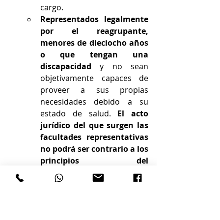
cargo.
Representados legalmente 
por el reagrupante, 
menores de dieciocho años 
o que tengan una 
discapacidad 
y no sean 
objetivamente capaces de 
proveer a sus propias 
necesidades debido a su 
estado de salud. 
El acto 
jurídico del que surgen las 
facultades representativas 
no podrá ser contrario a los 
principios del 
ordenamiento español.
Ascendiente en primer 
grado del reagrupante 
residente de larga duración 
o larga duración-UE, o de 