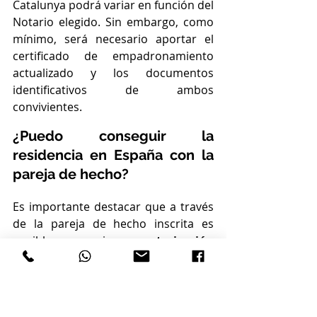
Catalunya podrá variar en función del 
Notario elegido. Sin embargo, como 
mínimo, será necesario aportar el 
certificado de empadronamiento 
actualizado y los documentos 
identificativos de ambos 
convivientes.
¿Puedo conseguir la 
residencia en España con la 
pareja de hecho?
Es importante destacar que a través 
de la pareja de hecho inscrita es 
posible conseguir una 
autorización 
de residencia con duración de 
hasta 5 años
 por el supuesto de 
familiar comunitario. De suerte que 
la pareja de ciudadano español o de 