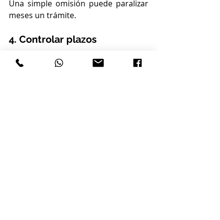
Una simple omisión puede paralizar 
meses un trámite.
4. Controlar plazos
Conocer cuándo opera el silencio y 
cuándo recurrir.
5. Seguimiento profesional
La revisión constante del estado del 
expediente permite actuar en el 
momento oportuno.
Conclusión sobre las 
causas del retraso en 
los expedientes de 
Extranjería. Entender el 